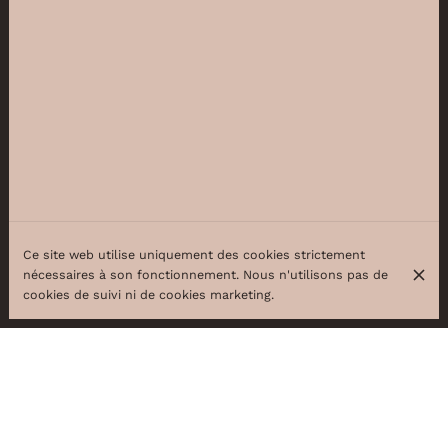
Ce site web utilise uniquement des cookies strictement
nécessaires à son fonctionnement. Nous n'utilisons pas de
cookies de suivi ni de cookies marketing.
BIENVENUE CHEZ BEAUTY PARTNER, SALON
POUR ELLE ET LUI !
Beauty Partner est un institut de la beauté pour elle et
pour lui idéalement situé entre la Porte de Namur et le
Petit Sablon. Nous vous proposons une large gamme de