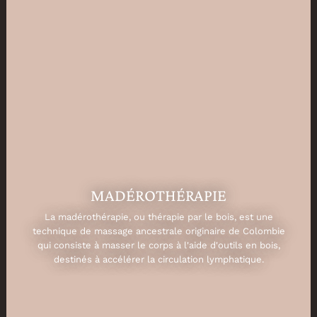
MADÉROTHÉRAPIE
La madérothérapie, ou thérapie par le bois, est une
technique de massage ancestrale originaire de Colombie
qui consiste à masser le corps à l'aide d'outils en bois,
destinés à accélérer la circulation lymphatique.